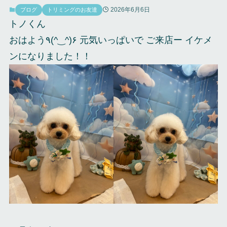
2026年6月6日
ブログ
トリミングのお友達
トノくん
おはよう٩(^‿^)۶ 元気いっぱいで ご来店ー イケメ
ンになりました！！