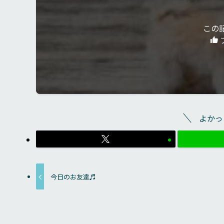
この
よかっ
今日のお友達♬