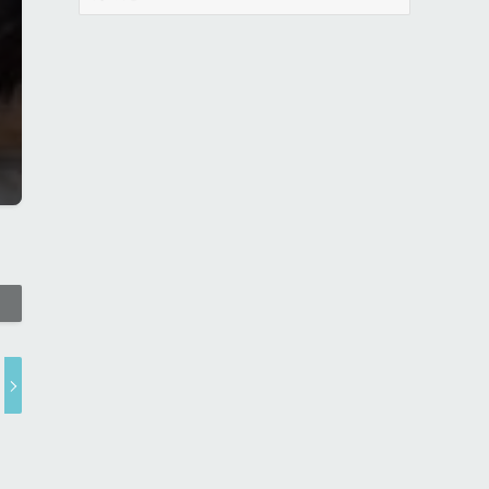
ー
カ
イ
ブ