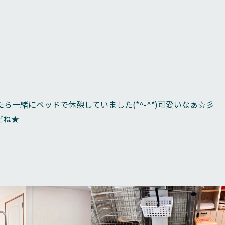
一緒にベッドで休憩していました(*^-^*)可愛いなぁ☆彡
だね★