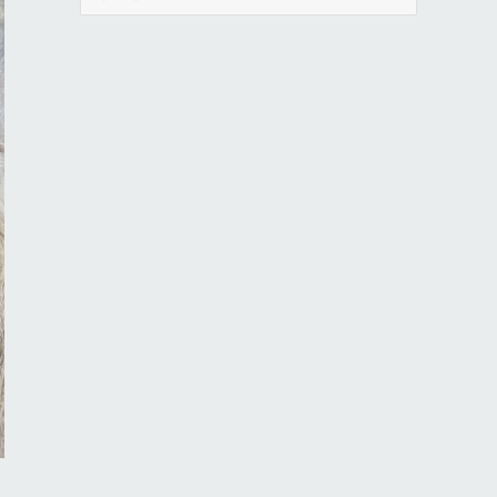
ー
カ
イ
ブ