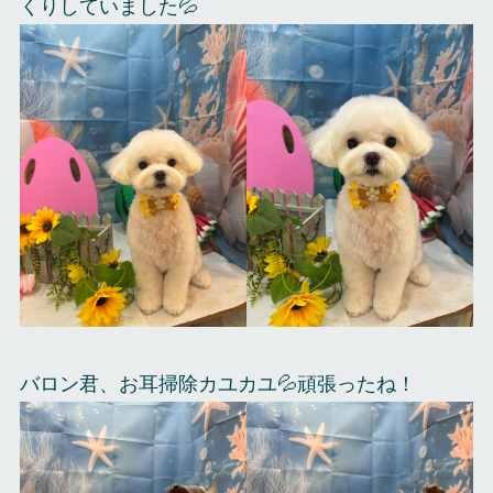
くりしていました💦
バロン君、お耳掃除カユカユ💦頑張ったね！