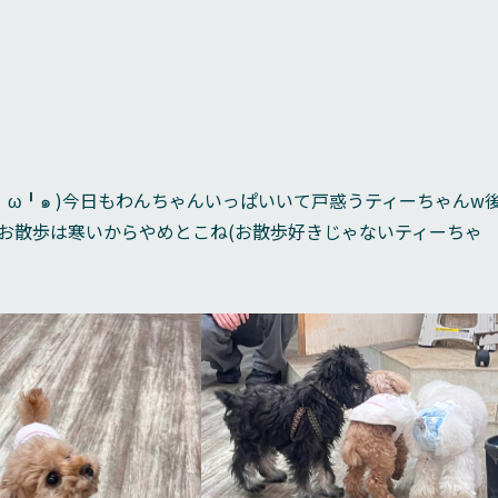
╹ω╹๑ )今日もわんちゃんいっぱいいて戸惑うティーちゃんw
;お散歩は寒いからやめとこね(お散歩好きじゃないティーちゃ