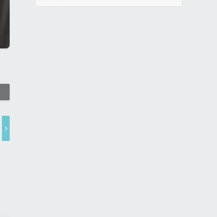
ー
カ
イ
ブ